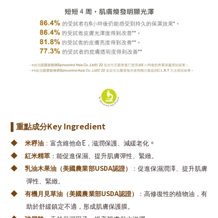
Key Ingredient
▌重點成分
◆
。
E
米稃油
：
富含維他命
，滋潤保護、減緩老化
◆
紅米精萃
：
能促進保濕、提升肌膚彈性、緊緻。
◆
USDA
乳油木果油（美國農業部
認證）
：
促進保濕潤澤、提升肌膚
彈性、緊緻。
◆
USDA
有機月見草油（美國農業部
認證）
：
高修復性的植物油，有
助於舒緩鎮定不適，形成肌膚保護膜。