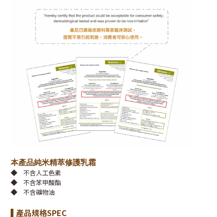
本產品純米精萃修護乳霜
◆
不含人工色素
◆
不含苯甲酸酯
◆
不含礦物油
產品規格SPEC
▌