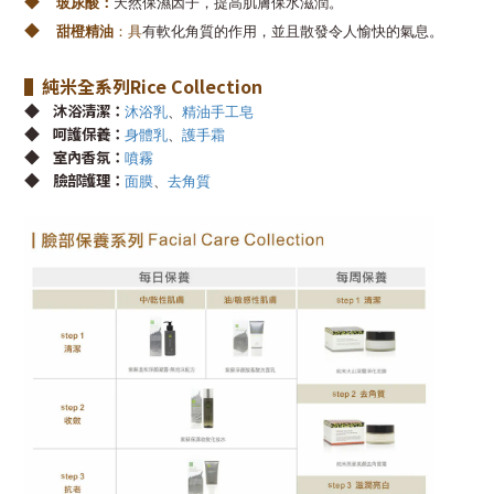
◆
玻尿酸：
天然保濕因子，提高肌膚保水滋潤。
◆
甜橙精油
：具
有軟化角質的作用
，並且
散發令人愉快的氣息
。
▌純米全系列
Rice Collection
◆
沐浴清潔：
沐浴乳
、
精油手工皂
◆
呵護保養：
身體乳
、
護手霜
◆
室內香氛：
噴霧
◆
臉部護理：
面膜
、
去角質