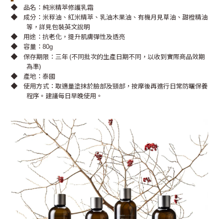
◆
品名：純米精萃修護乳霜
◆
成分：米稃油、紅米精萃、乳油木果油、有機月見草油、甜橙精油
等，詳見包裝英文說明
◆
用途：抗老化，提升肌膚彈性及透亮
◆
容量：
80g
◆
保存期限：三年 (不同批次的生產日期不同，以收到實際商品效期
為準)
◆
產地：泰國
◆
使用方式：取適量塗抹於臉部及頸部，按摩後再進行日常防曬保養
程序。建議每日早晚使用。