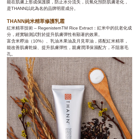
能在肌膚上形成保護膜，防止水分流失，抗氧化
預防肌膚老化，
是
THANN
以此為名的品牌明星成分。
THANN
純米精萃修護乳霜
紅米精萃技術 – RegenistemTM Rice Extract：紅米中的抗老化成
分，經實驗測試對於提升肌膚彈性有顯著的效果。
富含米稃油（10%）、乳油木果油及月見草油，搭配紅米精萃，
能改善肌膚乾燥、提升肌膚彈性，親膚潤澤保濕配方，不阻塞毛
孔。