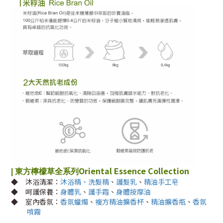
Oriental Essence Collection
|
東方檸檬草全系列
◆
沐浴清潔：
沐浴精、
洗髮精
、
護髮乳
、
精油手工皂
◆
呵護保養：
身體乳
、
護手霜
、
身體按摩油
◆
室內香氛：
香氛蠟燭
、
複方精油擴香杯
、
精油擴香瓶
、
香氛
噴霧