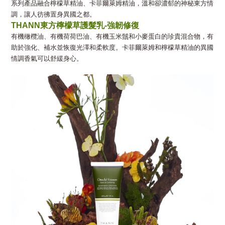
系列產品融合檸檬草精油、卡菲爾萊姆精油，溫和卻濃郁的神秘東方情
調，
讓人彷彿置身異國之都。
THANN
東方檸檬草護髮乳-強韌修復
有機橄欖油、有機荷荷巴油、有機玉米鬚和小麥蛋白的珍貴混合物，有
助於強化、補水並恢復光澤和柔軟度。卡菲爾萊姆和檸檬草精油的異國
情調香氣可以舒緩身心。