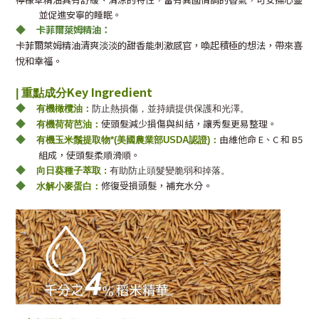
並促進安寧的睡眠。
◆
卡菲爾萊姆精油：
卡菲爾萊姆精油清爽淡淡的甜香能刺激感官，喚起積極的想法，帶來喜
悅和幸福。
Key Ingredient
|
重點成分
◆
有機橄欖油：
防止熱損傷，並持續提供保護和光澤。
◆
使頭髮減少損傷與糾結，讓秀髮更易整理。
有機荷荷芭油：
◆
由維他命 E、C 和 B5
有機玉米鬚提取物*(美國農業部USDA認證)：
組成，使頭髮柔順滑順。
◆
向日葵種子萃取 :
有助防止頭髮變脆弱和掉落。
◆
修復受損頭髮，補充水分。
水解小麥蛋白：