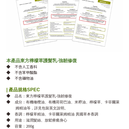
本產品東方檸檬草護髮乳-強韌修復
◆
不含人工香料
◆
不含苯甲酸酯
◆
不含礦物油
|
產品規格
SPEC
◆
品名：東方檸檬草護髮乳-強韌修復
◆
成分：
有機橄欖油、有機荷荷巴油、米稃油、檸檬草、卡菲爾萊
姆精油等，詳見包裝英文說明。
◆
香調：檸檬草精油、卡菲爾萊姆精油 異國草本香調
◆
用途：滋潤髮絲、放鬆療癒身心
◆
200g
容量：