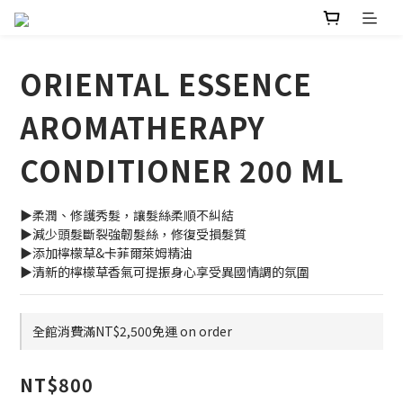
ORIENTAL ESSENCE
AROMATHERAPY
CONDITIONER 200 ML
▶柔潤、修護秀髮，讓髮絲柔順不糾結
▶減少頭髮斷裂強韌髮絲，修復受損髮質 
▶添加檸檬草&卡菲爾萊姆精油
▶清新的檸檬草香氣可提振身心享受異國情調的氛圍
全館消費滿NT$2,500免運 on order
NT$800