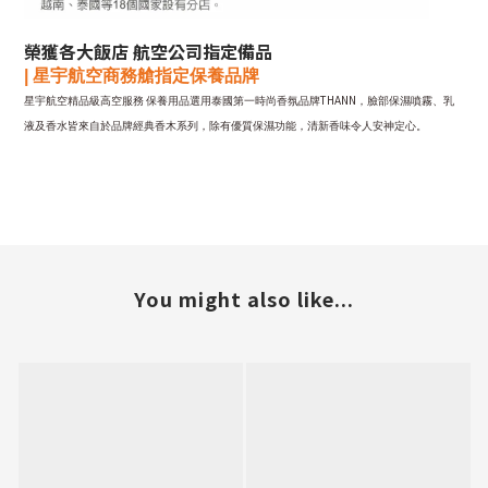
榮獲各大飯店 航空公司指定備品
|
星宇
航空商務艙指定保養品牌
THANN
星宇航空精品級高空服務
保養用品選用泰國第一時尚香氛品牌
，臉部保濕噴霧、乳
液及香水皆來自於品牌經典香木系列，除有優質保濕功能，清新香味令人安神定心。
You might also like...