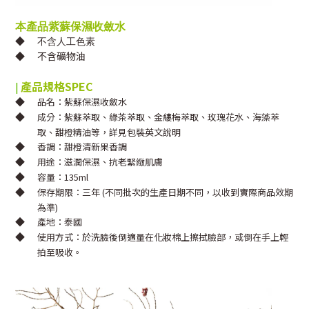
本產品紫蘇保濕收斂水
◆
不含人工色素
◆
不含礦物油
產品規格
SPEC
|
◆
品名：紫蘇保濕收斂水
◆
成分：紫蘇萃取、綠茶萃取、金縷梅萃取、玫瑰花水、海藻萃
取、甜橙精油等，詳見包裝英文說明
◆
香調：甜橙清新果香調
◆
用途：滋潤保濕、抗老緊緻肌膚
◆
容量：135ml
◆
保存期限：三年 (不同批次的生產日期不同，以收到實際商品效期
為準)
◆
產地：泰國
◆
使用方式：於洗臉後倒適量在化妝棉上擦拭臉部，或倒在手上輕
拍至吸收。