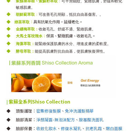
◆
紫蘇葉萃取、
紫蘇籽萃取
：
可平滑細紋、緊緻肌膚，舒緩和軟化
敏感肌膚。
◆
朝鮮薊萃取
：
可改善毛孔明顯，抵抗自由基傷害。。
◆
綠
：
具有抗氧化作用，延緩老化。
茶萃取
◆
金縷梅萃取：
收斂毛孔、舒緩不適、緊緻肌膚。
◆
大馬士革玫瑰水
：
保濕、緊緻肌膚、收斂毛孔。
◆
海藻萃取：
能緊緻保護肌膚的水分、增進皮膚的柔軟度。
◆
酵母萃取：
能提高肌膚對抗自由基，使肌膚恢復彈性。
紫蘇全系列
Shiso Collection
|
◆
頭髮護理：
密集修復髮膜
、
免沖洗護髮精華
◆
臉部清潔：
淨顏凝露
-
無泡沫配方
、
胺基酸洗面乳
◆
臉部保養：
收斂化妝水
、
修復水凝乳
、
抗老乳霜
、
嫩白面膜