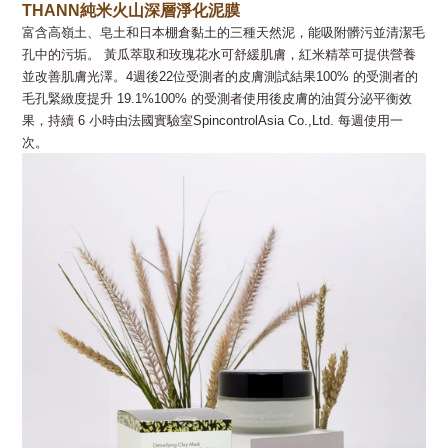
THANN
純米火山深層淨化泥膜
富含高嶺土、皂土和日本棚倉黏土的三種天然泥，能吸附髒污並清潔毛
孔中的污垢。 黃瓜萃取和玫瑰花水可舒緩肌膚，紅米精萃可提供營養
並改善肌膚光澤。4週後22位受測者的皮膚測試結果100% 的受測者的
毛孔緊緻度提升 19.1%100% 的受測者使用後皮膚的油質分泌平衡效
果，持續 6 小時由法國實驗室SpincontrolAsia Co.,Ltd. 每週使用一
次。