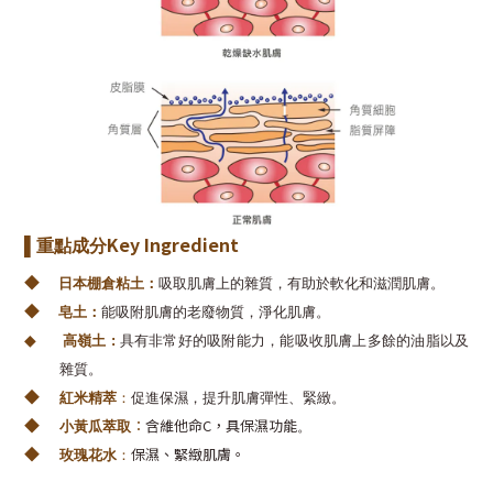
Key Ingredient
▌重點成分
◆
日本棚倉粘土：
吸取肌膚上的雜質，有助於軟化和滋潤肌膚。
◆
皂土：
能吸附肌膚的老廢物質，淨化肌膚。
◆
高嶺土 :
具有非常好的吸附能力，能吸收肌膚上多餘的油脂以及
雜質。
◆
紅米精萃
：
促進保濕，提升肌膚彈性、緊緻。
◆
：
含維他命C，具保濕功能
小黃瓜萃取
。
◆
保濕、緊緻肌膚。
玫瑰花水
：