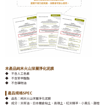
本產品純米火山深層淨化泥膜
◆
不含人工色素
◆
不含苯甲酸酯
◆
不含礦物油
產品規格SPEC
▌
◆
品名：純米火山深層淨化泥膜
◆
成分：
米稃油、日本棚倉粘土、高嶺土、紅米精萃、小黃瓜、
甜橙