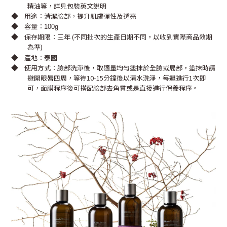
精油等，詳見包裝英文說明
◆
用途：清潔臉部，提升肌膚彈性及透亮
◆
容量：
100g
◆
保存期限：三年 (不同批次的生產日期不同，以收到實際商品效期
為準)
◆
產地：泰國
◆
使用方式：臉部洗淨後，取適量均勻塗抹於全臉或局部，塗抹時請
避開眼唇四周，等待10-15分鐘後以清水洗淨，每週進行1次即
可，面膜程序後可搭配臉部去角質或是直接進行保養程序。