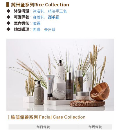
▌純米全系列
Rice Collection
◆
沐浴清潔：
沐浴乳
、
精油手工皂
◆
呵護保養：
護手霜
身體乳
、
◆
室內香氛：
噴霧
◆
臉部護理：
面膜
、
去角質