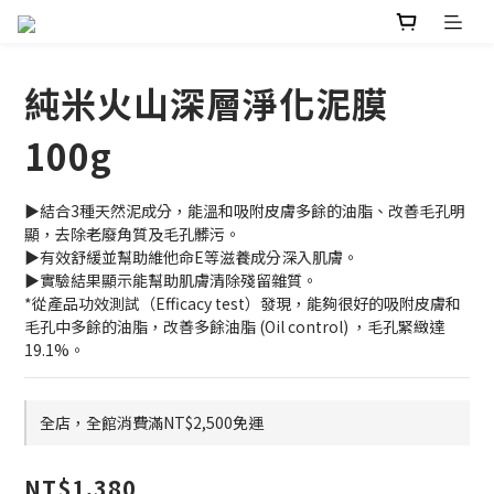
純米火山深層淨化泥膜
100g
▶結合3種天然泥成分，能溫和吸附皮膚多餘的油脂、改善毛孔明
顯，去除老廢角質及毛孔髒污。
▶有效舒緩並幫助維他命E等滋養成分深入肌膚。
▶實驗結果顯示能幫助肌膚清除殘留雜質。
*從產品功效測試（Efficacy test）發現，能夠很好的吸附皮膚和
毛孔中多餘的油脂，改善多餘油脂 (Oil control) ，毛孔緊緻達
19.1%。
全店，全館消費滿NT$2,500免運
NT$1,380