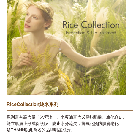
R
iceCollection
純米系列
──────────────────────────
系列富有高含量「米稃油」。
米稃油富含必需脂肪酸、維他命
E
，
能在肌膚上形成保護膜，防止水分流失
，抗氧化預防肌膚老化，
是
THANN
以此為
名的品牌明星成分。