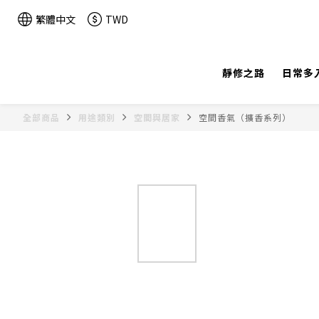
繁體中文
TWD
靜修之路
日常多
全部商品
用途類別
空間與居家
空間香氣（擴香系列）