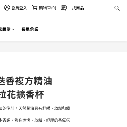
會員登入
購物車(0)
意饋贈
長遠承諾
立即購買
迭香複方精油
索拉花擴香杯
法的準則。天然精油具有舒緩、放鬆和療
本香調，營造愉悅、放鬆、紓壓的香氣氛