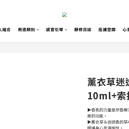
入組合
用途類別
感官引導
靜修日誌
庇護空間
心
薰衣草迷
10ml+
▶香氣的力量是芳香療
癒的功能。
▶薰衣草＆迷迭香的草
圍讓身心充滿愉悅。