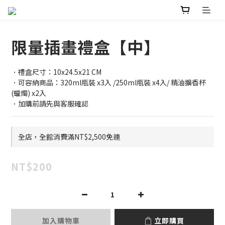
限量插畫禮盒【中】
．禮盒尺寸：10x24.5x21 CM
．可容納商品：320ml瓶裝 x3入 /250ml瓶裝 x4入/ 精油擴香杯
(蠟燭) x2入
．加購前請先與客服確認
全店，全館消費滿NT$2,500免運
NT$200
加入購物車
立即購買