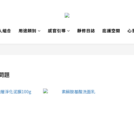
入組合
用途類別
感官引導
靜修日誌
庇護空間
心
問題