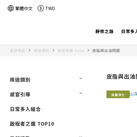
繁體中文
TWD
靜修之路
日常多
全部商品
用途類別
臉部保養 Face
皮脂與出油問題
皮脂與出油
用途類別
感官引導
深層淨化
日常多入組合
啟程者之選 TOP10