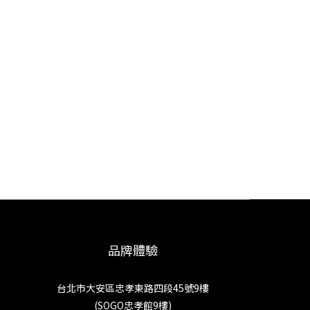
品牌體驗
台北市大安區忠孝東路四段45號9樓
(SOGO忠孝館9樓)