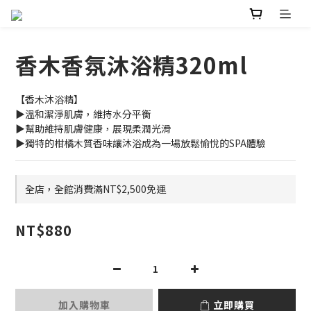
香木香氛沐浴精320ml
【香木沐浴精】
▶溫和潔淨肌膚，維持水分平衡
▶幫助維持肌膚健康，展現柔潤光滑
▶獨特的柑橘木質香味讓沐浴成為一場放鬆愉悅的SPA體驗
全店，全館消費滿NT$2,500免運
NT$880
加入購物車
立即購買