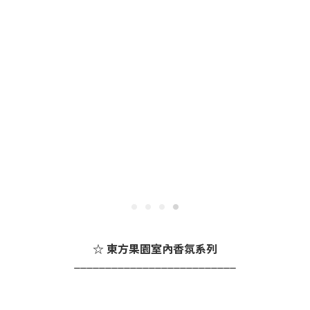
☆ 東方果園室內香氛系列
__________________________