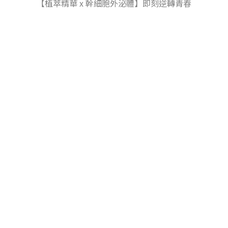
【植萃精華 x 幹細胞外泌體】即刻逆轉青春