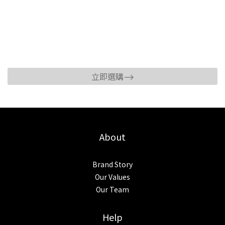
立即選購⟶
About
Brand Story
Our Values
Our Team
Help